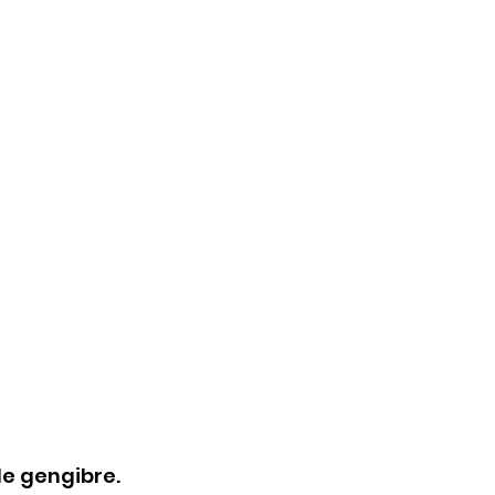
de gengibre
​.