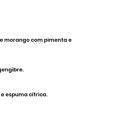
l de morango com pimenta e
gengibre.
i e espuma cítrica.